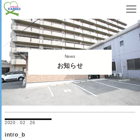
togg
navi
News
お知らせ
2020 . 02 . 26
intro_b